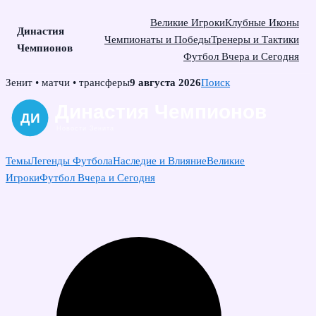
Великие Игроки
Клубные Иконы
Династия
Чемпионаты и Победы
Тренеры и Тактики
Чемпионов
Футбол Вчера и Сегодня
Skip
Зенит • матчи • трансферы
9 августа 2026
Поиск
to
content
Темы
Легенды Футбола
Наследие и Влияние
Великие
Игроки
Футбол Вчера и Сегодня