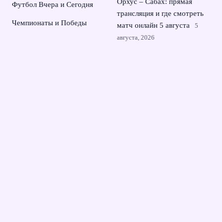
Орхус – Сабах: прямая
Футбол Вчера и Сегодня
трансляция и где смотреть
Чемпионаты и Победы
матч онлайн 5 августа
5
августа, 2026
Российские синхронистки
взяли второе золото
чемпионата Европы в
Париже
4 августа, 2026
© 2026 Династия Чемпионов
Новости Зенита
Великие Игроки
Залы Славы
Клубные Иконы
Легенды Футбола