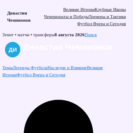
Великие Игроки
Клубные Иконы
Династия
Чемпионаты и Победы
Тренеры и Тактики
Чемпионов
Футбол Вчера и Сегодня
Skip
Зенит • матчи • трансферы
8 августа 2026
Поиск
to
content
Темы
Легенды Футбола
Наследие и Влияние
Великие
Игроки
Футбол Вчера и Сегодня