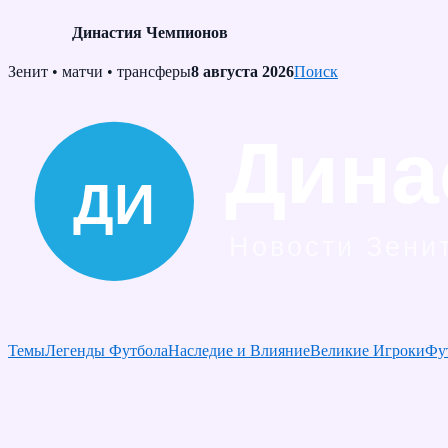
Династия Чемпионов
Skip
Зенит • матчи • трансферы
8 августа 2026
Поиск
to
content
Темы
Легенды Футбола
Наследие и Влияние
Великие Игроки
Фу