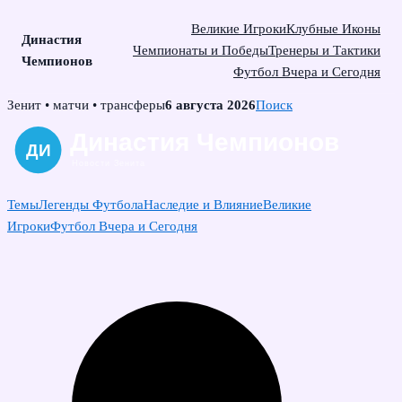
Великие Игроки
Клубные Иконы
Династия
Чемпионаты и Победы
Тренеры и Тактики
Чемпионов
Футбол Вчера и Сегодня
Skip
Зенит • матчи • трансферы
6 августа 2026
Поиск
to
content
Темы
Легенды Футбола
Наследие и Влияние
Великие
Игроки
Футбол Вчера и Сегодня