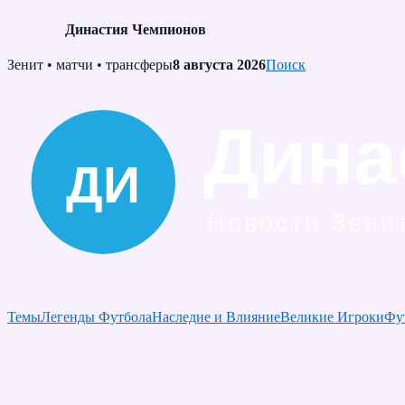
Династия Чемпионов
Skip
Зенит • матчи • трансферы
8 августа 2026
Поиск
to
content
Темы
Легенды Футбола
Наследие и Влияние
Великие Игроки
Фу