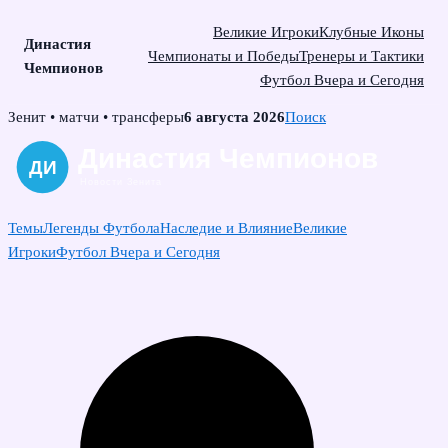
Великие Игроки
Клубные Иконы
Династия
Чемпионаты и Победы
Тренеры и Тактики
Чемпионов
Футбол Вчера и Сегодня
Skip
Зенит • матчи • трансферы
6 августа 2026
Поиск
to
content
Темы
Легенды Футбола
Наследие и Влияние
Великие
Игроки
Футбол Вчера и Сегодня