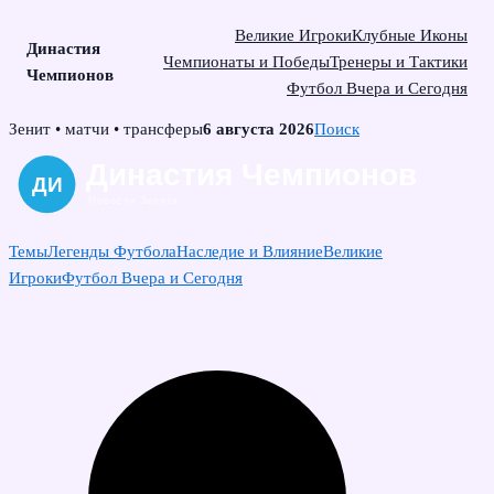
Великие Игроки
Клубные Иконы
Династия
Чемпионаты и Победы
Тренеры и Тактики
Чемпионов
Футбол Вчера и Сегодня
Skip
Зенит • матчи • трансферы
6 августа 2026
Поиск
to
content
Темы
Легенды Футбола
Наследие и Влияние
Великие
Игроки
Футбол Вчера и Сегодня