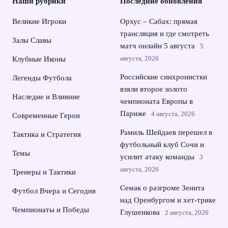
Наши рубрики
Последние обновления
Великие Игроки
Орхус – Сабах: прямая
трансляция и где смотреть
Залы Славы
матч онлайн 5 августа
5
августа, 2026
Клубные Иконы
Российские синхронистки
Легенды Футбола
взяли второе золото
Наследие и Влияние
чемпионата Европы в
Париже
4 августа, 2026
Современные Герои
Рамиль Шейдаев перешел в
Тактика и Стратегия
футбольный клуб Сочи и
Темы
усилит атаку команды
3
августа, 2026
Тренеры и Тактики
Семак о разгроме Зенита
Футбол Вчера и Сегодня
над Оренбургом и хет-трике
Чемпионаты и Победы
Глушенкова
2 августа, 2026