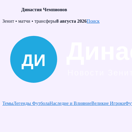
Династия Чемпионов
Skip
Зенит • матчи • трансферы
8 августа 2026
Поиск
to
content
Темы
Легенды Футбола
Наследие и Влияние
Великие Игроки
Фу