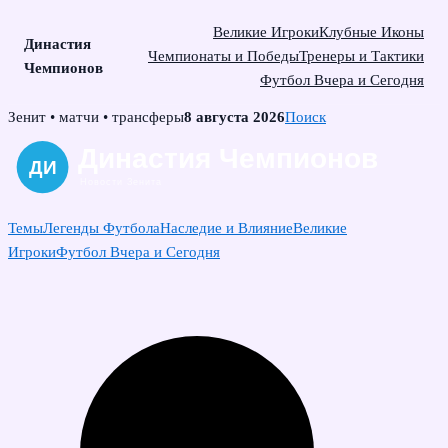
Великие Игроки
Клубные Иконы
Династия
Чемпионаты и Победы
Тренеры и Тактики
Чемпионов
Футбол Вчера и Сегодня
Skip
Зенит • матчи • трансферы
8 августа 2026
Поиск
to
content
Темы
Легенды Футбола
Наследие и Влияние
Великие
Игроки
Футбол Вчера и Сегодня