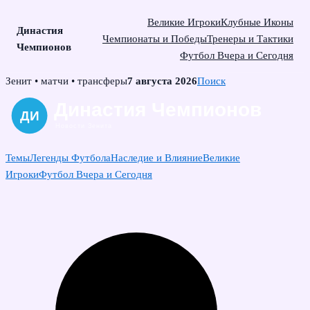
Великие Игроки
Клубные Иконы
Династия
Чемпионаты и Победы
Тренеры и Тактики
Чемпионов
Футбол Вчера и Сегодня
Skip
Зенит • матчи • трансферы
7 августа 2026
Поиск
to
content
Темы
Легенды Футбола
Наследие и Влияние
Великие
Игроки
Футбол Вчера и Сегодня