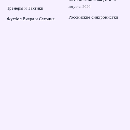
августа, 2026
Тренеры и Тактики
Российские синхронистки
Футбол Вчера и Сегодня
взяли второе золото
Чемпионаты и Победы
чемпионата Европы в
Париже
4 августа, 2026
Рамиль Шейдаев перешел в
футбольный клуб Сочи и
усилит атаку команды
3
августа, 2026
© 2026 Династия Чемпионов
Новости Зенита