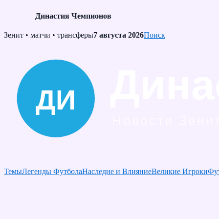
Династия Чемпионов
Skip
Зенит • матчи • трансферы
7 августа 2026
Поиск
to
content
Темы
Легенды Футбола
Наследие и Влияние
Великие Игроки
Фу