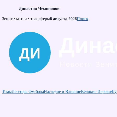
Династия Чемпионов
Skip
Зенит • матчи • трансферы
8 августа 2026
Поиск
to
content
Темы
Легенды Футбола
Наследие и Влияние
Великие Игроки
Фу