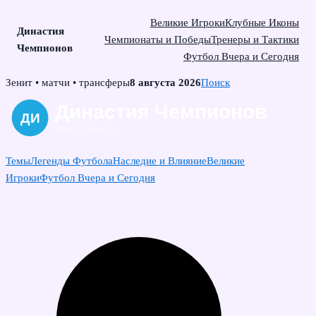
Великие Игроки
Клубные Иконы
Династия
Чемпионаты и Победы
Тренеры и Тактики
Чемпионов
Футбол Вчера и Сегодня
Skip
Зенит • матчи • трансферы
8 августа 2026
Поиск
to
content
Темы
Легенды Футбола
Наследие и Влияние
Великие
Игроки
Футбол Вчера и Сегодня