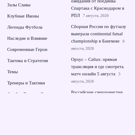
ожидания от поединка
Залы Славы
Спартака с Краснодаром в
РПЛ
7 августа, 2026
Клубные Иконы
Сборная России по футзалу
Легенды Футбола
выиграла continental futsal
Наследие и Влияние
championship в Бангкоке
6
августа, 2026
Современные Герои
Орхус – Сабах: прямая
Тактика и Стратегия
трансляция и где смотреть
Темы
матч онлайн 5 августа
5
августа, 2026
Тренеры и Тактики
Российские синхронистки
Футбол Вчера и Сегодня
взяли второе золото
Чемпионаты и Победы
чемпионата Европы в
Париже
4 августа, 2026
Рамиль Шейдаев перешел в
футбольный клуб Сочи и