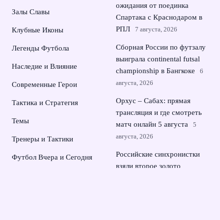
ожидания от поединка
Залы Славы
Спартака с Краснодаром в
РПЛ
7 августа, 2026
Клубные Иконы
Сборная России по футзалу
Легенды Футбола
выиграла continental futsal
Наследие и Влияние
championship в Бангкоке
6
августа, 2026
Современные Герои
Орхус – Сабах: прямая
Тактика и Стратегия
трансляция и где смотреть
Темы
матч онлайн 5 августа
5
августа, 2026
Тренеры и Тактики
Российские синхронистки
Футбол Вчера и Сегодня
взяли второе золото
Чемпионаты и Победы
чемпионата Европы в
Париже
4 августа, 2026
Рамиль Шейдаев перешел в
футбольный клуб Сочи и