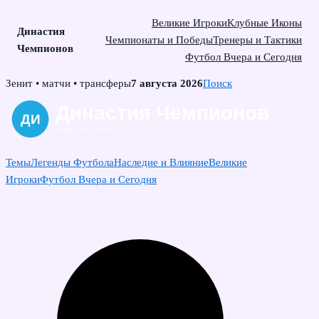
Великие Игроки
Клубные Иконы
Династия
Чемпионаты и Победы
Тренеры и Тактики
Чемпионов
Футбол Вчера и Сегодня
Skip
Зенит • матчи • трансферы
7 августа 2026
Поиск
to
content
Темы
Легенды Футбола
Наследие и Влияние
Великие
Игроки
Футбол Вчера и Сегодня