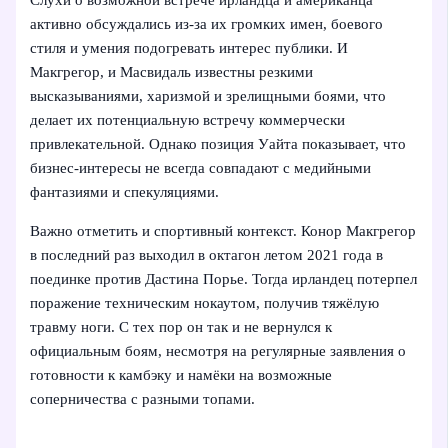
Слухи о возможной встрече ирландца и американца
активно обсуждались из‑за их громких имен, боевого
стиля и умения подогревать интерес публики. И
Макгрегор, и Масвидаль известны резкими
высказываниями, харизмой и зрелищными боями, что
делает их потенциальную встречу коммерчески
привлекательной. Однако позиция Уайта показывает, что
бизнес-интересы не всегда совпадают с медийными
фантазиями и спекуляциями.
Важно отметить и спортивный контекст. Конор Макгрегор
в последний раз выходил в октагон летом 2021 года в
поединке против Дастина Порье. Тогда ирландец потерпел
поражение техническим нокаутом, получив тяжёлую
травму ноги. С тех пор он так и не вернулся к
официальным боям, несмотря на регулярные заявления о
готовности к камбэку и намёки на возможные
соперничества с разными топами.