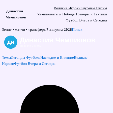
Великие Игроки
Клубные Иконы
Династия
Чемпионаты и Победы
Тренеры и Тактики
Чемпионов
Футбол Вчера и Сегодня
Skip
Зенит • матчи • трансферы
7 августа 2026
Поиск
to
content
Темы
Легенды Футбола
Наследие и Влияние
Великие
Игроки
Футбол Вчера и Сегодня