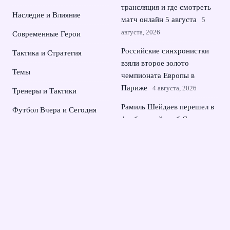
трансляция и где смотреть
Наследие и Влияние
матч онлайн 5 августа
5
августа, 2026
Современные Герои
Российские синхронистки
Тактика и Стратегия
взяли второе золото
Темы
чемпионата Европы в
Париже
4 августа, 2026
Тренеры и Тактики
Рамиль Шейдаев перешел в
Футбол Вчера и Сегодня
футбольный клуб Сочи и
Чемпионаты и Победы
усилит атаку команды
3
августа, 2026
Семак о разгроме Зенита
над Оренбургом и хет-трике
Глушенкова
2 августа, 2026
© 2026 Династия Чемпионов
Новости Зенита