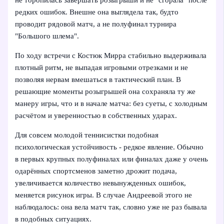
не торопилась завершать розыгрыши и не "сгорала" после
редких ошибок. Внешне она выглядела так, будто
проводит рядовой матч, а не полуфинал турнира
"Большого шлема".
По ходу встречи с Костюк Мирра стабильно выдерживала
плотный ритм, не выпадая игровыми отрезками и не
позволяя нервам вмешаться в тактический план. В
решающие моменты розыгрышей она сохраняла ту же
манеру игры, что и в начале матча: без суеты, с холодным
расчётом и уверенностью в собственных ударах.
Для совсем молодой теннисистки подобная
психологическая устойчивость - редкое явление. Обычно
в первых крупных полуфиналах или финалах даже у очень
одарённых спортсменов заметно дрожит подача,
увеличивается количество невынужденных ошибок,
меняется рисунок игры. В случае Андреевой этого не
наблюдалось: она вела матч так, словно уже не раз бывала
в подобных ситуациях.