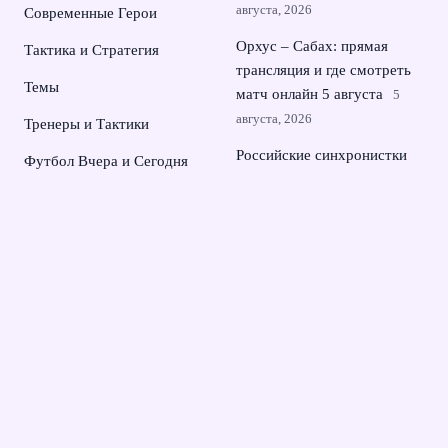
августа, 2026
Современные Герои
Орхус – Сабах: прямая
Тактика и Стратегия
трансляция и где смотреть
Темы
матч онлайн 5 августа
5
августа, 2026
Тренеры и Тактики
Российские синхронистки
Футбол Вчера и Сегодня
взяли второе золото
Чемпионаты и Победы
чемпионата Европы в
Париже
4 августа, 2026
Рамиль Шейдаев перешел в
футбольный клуб Сочи и
усилит атаку команды
3
августа, 2026
© 2026 Династия Чемпионов
Новости Зенита