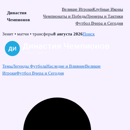
Великие Игроки
Клубные Иконы
Династия
Чемпионаты и Победы
Тренеры и Тактики
Чемпионов
Футбол Вчера и Сегодня
Skip
Зенит • матчи • трансферы
8 августа 2026
Поиск
to
content
Темы
Легенды Футбола
Наследие и Влияние
Великие
Игроки
Футбол Вчера и Сегодня