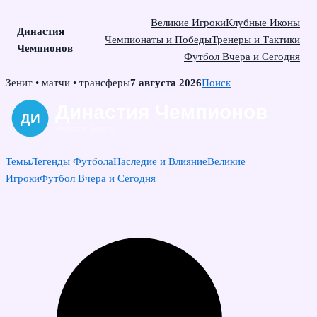
Великие Игроки
Клубные Иконы
Династия
Чемпионаты и Победы
Тренеры и Тактики
Чемпионов
Футбол Вчера и Сегодня
Skip
Зенит • матчи • трансферы
7 августа 2026
Поиск
to
content
Темы
Легенды Футбола
Наследие и Влияние
Великие
Игроки
Футбол Вчера и Сегодня