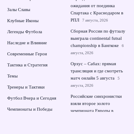
ожидания от поединка
Залы Славы
Спартака с Краснодаром в
РПЛ
7 августа, 2026
Клубные Иконы
Сборная России по футзалу
Легенды Футбола
выиграла continental futsal
Наследие и Влияние
championship в Бангкоке
6
августа, 2026
Современные Герои
Орхус – Сабах: прямая
Тактика и Стратегия
трансляция и где смотреть
Темы
матч онлайн 5 августа
5
августа, 2026
Тренеры и Тактики
Российские синхронистки
Футбол Вчера и Сегодня
взяли второе золото
Чемпионаты и Победы
чемпионата Европы в
Париже
4 августа, 2026
Рамиль Шейдаев перешел в