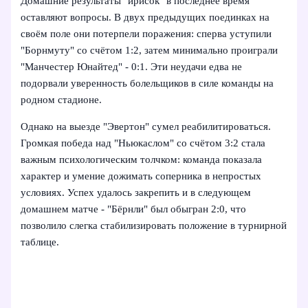
Домашние результаты "ирисок" в последнее время
оставляют вопросы. В двух предыдущих поединках на
своём поле они потерпели поражения: сперва уступили
"Борнмуту" со счётом 1:2, затем минимально проиграли
"Манчестер Юнайтед" - 0:1. Эти неудачи едва не
подорвали уверенность болельщиков в силе команды на
родном стадионе.
Однако на выезде "Эвертон" сумел реабилитироваться.
Громкая победа над "Ньюкаслом" со счётом 3:2 стала
важным психологическим толчком: команда показала
характер и умение дожимать соперника в непростых
условиях. Успех удалось закрепить и в следующем
домашнем матче - "Бёрнли" был обыгран 2:0, что
позволило слегка стабилизировать положение в турнирной
таблице.