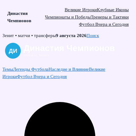
Великие Игроки
Клубные Иконы
Династия
Чемпионаты и Победы
Тренеры и Тактики
Чемпионов
Футбол Вчера и Сегодня
Skip
Зенит • матчи • трансферы
9 августа 2026
Поиск
to
content
Темы
Легенды Футбола
Наследие и Влияние
Великие
Игроки
Футбол Вчера и Сегодня