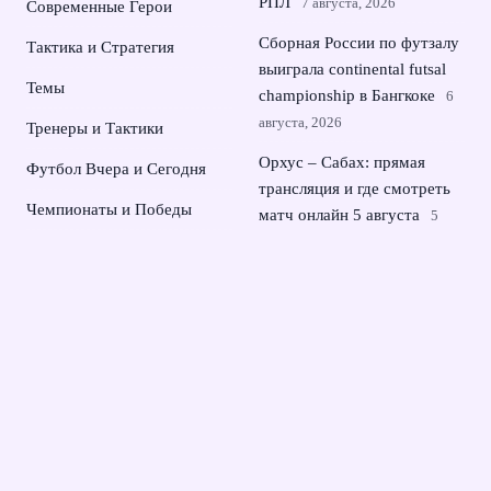
РПЛ
7 августа, 2026
Современные Герои
Сборная России по футзалу
Тактика и Стратегия
выиграла continental futsal
Темы
championship в Бангкоке
6
августа, 2026
Тренеры и Тактики
Орхус – Сабах: прямая
Футбол Вчера и Сегодня
трансляция и где смотреть
Чемпионаты и Победы
матч онлайн 5 августа
5
августа, 2026
Российские синхронистки
взяли второе золото
чемпионата Европы в
Париже
4 августа, 2026
© 2026 Династия Чемпионов
Новости Зенита