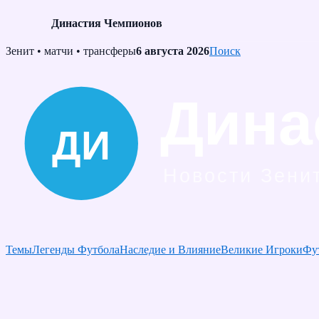
Династия Чемпионов
Skip
Зенит • матчи • трансферы
6 августа 2026
Поиск
to
content
Темы
Легенды Футбола
Наследие и Влияние
Великие Игроки
Фу