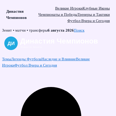
Великие Игроки
Клубные Иконы
Династия
Чемпионаты и Победы
Тренеры и Тактики
Чемпионов
Футбол Вчера и Сегодня
Skip
Зенит • матчи • трансферы
6 августа 2026
Поиск
to
content
Темы
Легенды Футбола
Наследие и Влияние
Великие
Игроки
Футбол Вчера и Сегодня