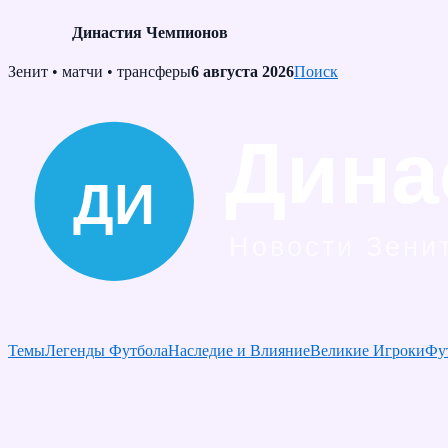
Династия Чемпионов
Skip
Зенит • матчи • трансферы
6 августа 2026
Поиск
to
content
Темы
Легенды Футбола
Наследие и Влияние
Великие Игроки
Фу