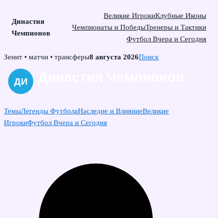
Великие Игроки
Клубные Иконы
Династия
Чемпионаты и Победы
Тренеры и Тактики
Чемпионов
Футбол Вчера и Сегодня
Skip
Зенит • матчи • трансферы
8 августа 2026
Поиск
to
content
Темы
Легенды Футбола
Наследие и Влияние
Великие
Игроки
Футбол Вчера и Сегодня