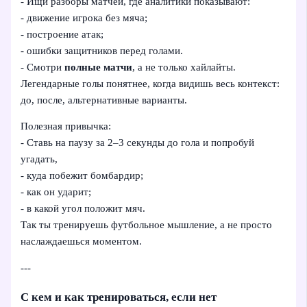
- Ищи разборы матчей, где аналитики показывают:
- движение игрока без мяча;
- построение атак;
- ошибки защитников перед голами.
- Смотри
полные матчи
, а не только хайлайты.
Легендарные голы понятнее, когда видишь весь контекст:
до, после, альтернативные варианты.
Полезная привычка:
- Ставь на паузу за 2–3 секунды до гола и попробуй
угадать,
- куда побежит бомбардир;
- как он ударит;
- в какой угол положит мяч.
Так ты тренируешь футбольное мышление, а не просто
наслаждаешься моментом.
---
С кем и как тренироваться, если нет