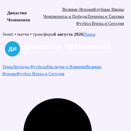
Великие Игроки
Клубные Иконы
Династия
Чемпионаты и Победы
Тренеры и Тактики
Чемпионов
Футбол Вчера и Сегодня
Skip
Зенит • матчи • трансферы
6 августа 2026
Поиск
to
content
Темы
Легенды Футбола
Наследие и Влияние
Великие
Игроки
Футбол Вчера и Сегодня