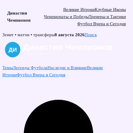
Великие Игроки
Клубные Иконы
Династия
Чемпионаты и Победы
Тренеры и Тактики
Чемпионов
Футбол Вчера и Сегодня
Skip
Зенит • матчи • трансферы
8 августа 2026
Поиск
to
content
Темы
Легенды Футбола
Наследие и Влияние
Великие
Игроки
Футбол Вчера и Сегодня