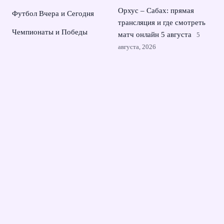
Орхус – Сабах: прямая
Футбол Вчера и Сегодня
трансляция и где смотреть
Чемпионаты и Победы
матч онлайн 5 августа
5
августа, 2026
Российские синхронистки
взяли второе золото
чемпионата Европы в
Париже
4 августа, 2026
© 2026 Династия Чемпионов
Новости Зенита
Великие Игроки
Залы Славы
Клубные Иконы